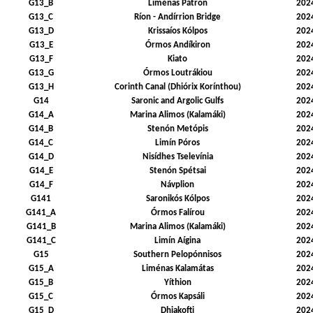
G13_B
Liménas Pátron
202
G13_C
Ríon - Andírrion Bridge
202
G13_D
Krissaíos Kólpos
202
G13_E
Órmos Andíkiron
202
G13_F
Kiato
202
G13_G
Órmos Loutrákiou
202
G13_H
Corinth Canal (Dhiórix Korínthou)
202
G14
Saronic and Argolic Gulfs
202
G14_A
Marina Alimos (Kalamáki)
202
G14_B
Stenón Metópis
202
G14_C
Limín Póros
202
G14_D
Nisídhes Tselevínia
202
G14_E
Stenón Spétsai
202
G14_F
Návplion
202
G141
Saronikós Kólpos
202
G141_A
Órmos Falírou
202
G141_B
Marina Alimos (Kalamáki)
202
G141_C
Limín Aígina
202
G15
Southern Pelopónnisos
202
G15_A
Liménas Kalamátas
202
G15_B
Yíthion
202
G15_C
Órmos Kapsáli
202
G15_D
Dhiakofti
202