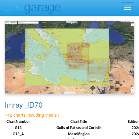
Toggl
navig
Imray_ID70
142 charts including insets :
ChartNumber
ChartTitle
Editio
G13
Gulfs of Patras and Corinth
202
G13_A
Mesolóngion
202