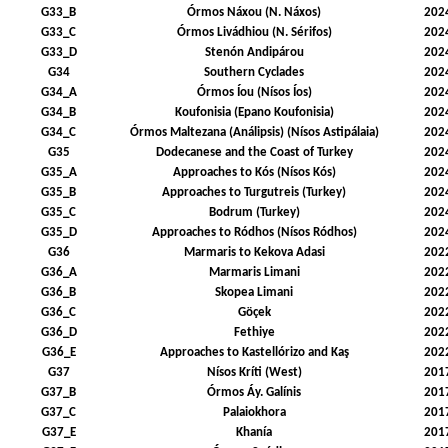
G33_B
Órmos Náxou (N. Náxos)
202
G33_C
Órmos Livádhiou (N. Sérifos)
202
G33_D
Stenón Andipárou
202
G34
Southern Cyclades
202
G34_A
Órmos Íou (Nísos Íos)
202
G34_B
Koufonisia (Epano Koufonisia)
202
G34_C
Órmos Maltezana (Análipsis) (Nísos Astipálaia)
202
G35
Dodecanese and the Coast of Turkey
202
G35_A
Approaches to Kós (Nísos Kós)
202
G35_B
Approaches to Turgutreis (Turkey)
202
G35_C
Bodrum (Turkey)
202
G35_D
Approaches to Ródhos (Nísos Ródhos)
202
G36
Marmaris to Kekova Adasi
202
G36_A
Marmaris Limani
202
G36_B
Skopea Limani
202
G36_C
Göçek
202
G36_D
Fethiye
202
G36_E
Approaches to Kastellórizo and Kaş
202
G37
Nísos Kríti (West)
201
G37_B
Órmos Áy. Galínis
201
G37_C
Palaiokhora
201
G37_E
Khanía
201