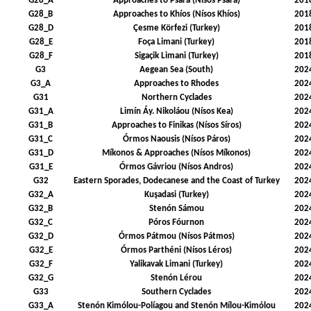
G28_A
Approaches to Psará (Nísos Psará)
201
G28_B
Approaches to Khíos (Nísos Khíos)
201
G28_D
Çesme Körfezi (Turkey)
201
G28_E
Foça Limani (Turkey)
201
G28_F
Sigaçik Limani (Turkey)
201
G3
Aegean Sea (South)
202
G3_A
Approaches to Rhodes
202
G31
Northern Cyclades
202
G31_A
Limín Áy. Nikoláou (Nísos Kea)
202
G31_B
Approaches to Finikas (Nísos Síros)
202
G31_C
Órmos Naousis (Nísos Páros)
202
G31_D
Míkonos & Approaches (Nísos Míkonos)
202
G31_E
Órmos Gávriou (Nísos Andros)
202
G32
Eastern Sporades, Dodecanese and the Coast of Turkey
202
G32_A
Kuşadasi (Turkey)
202
G32_B
Stenón Sámou
202
G32_C
Póros Fóurnon
202
G32_D
Órmos Pátmou (Nísos Pátmos)
202
G32_E
Órmos Parthéni (Nísos Léros)
202
G32_F
Yalikavak Limani (Turkey)
202
G32_G
Stenón Lérou
202
G33
Southern Cyclades
202
G33_A
Stenón Kimólou-Políagou and Stenón Mílou-Kimólou
202