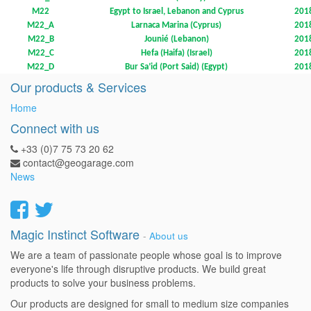
M22
Egypt to Israel, Lebanon and Cyprus
201
M22_A
Larnaca Marina (Cyprus)
201
M22_B
Jounié (Lebanon)
201
M22_C
Hefa (Haifa) (Israel)
201
M22_D
Bur Sa’id (Port Said) (Egypt)
201
Our products & Services
Home
Connect with us
+33 (0)7 75 73 20 62
contact@geogarage.com
News
Magic Instinct Software
-
About us
We are a team of passionate people whose goal is to improve
everyone's life through disruptive products. We build great
products to solve your business problems.
Our products are designed for small to medium size companies