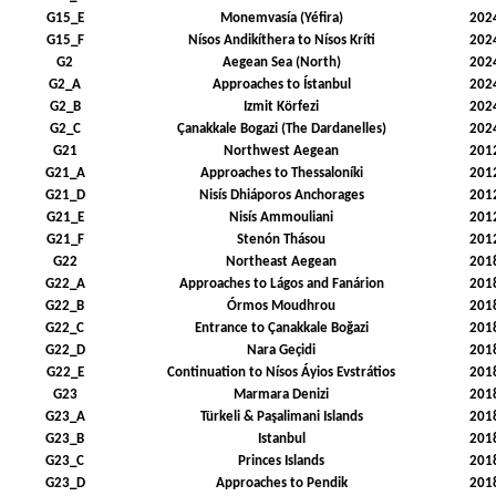
G15_E
Monemvasía (Yéfira)
202
G15_F
Nísos Andikíthera to Nísos Kríti
202
G2
Aegean Sea (North)
202
G2_A
Approaches to Ístanbul
202
G2_B
Izmit Körfezi
202
G2_C
Çanakkale Bogazi (The Dardanelles)
202
G21
Northwest Aegean
201
G21_A
Approaches to Thessaloníki
201
G21_D
Nisís Dhiáporos Anchorages
201
G21_E
Nisís Ammouliani
201
G21_F
Stenón Thásou
201
G22
Northeast Aegean
201
G22_A
Approaches to Lágos and Fanárion
201
G22_B
Órmos Moudhrou
201
G22_C
Entrance to Çanakkale Boğazi
201
G22_D
Nara Geçidi
201
G22_E
Continuation to Nísos Áyios Evstrátios
201
G23
Marmara Denizi
201
G23_A
Türkeli & Paşalimani Islands
201
G23_B
Istanbul
201
G23_C
Princes Islands
201
G23_D
Approaches to Pendik
201