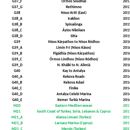
G37_F
Órmos Soúdhas
201
G37_G
Rethimno
201
G38
Nísos Kríti (East)
201
G38_A
Iraklion
201
G38_B
Spinalónga
201
G38_C
Áyios Nikólaos
201
G38_D
Sitía
201
G39
Nísos Kárpathos to Nísos Ródhos
201
G39_A
Limín Fri (Nísos Kásos)
201
G39_B
Pigádhia (Nísos Kárpathos)
201
G39_C
Órmos Líndhou (Nísos Ródhos)
201
G39_D
N. Khálki to N. Alimiá
201
G40
Kaş to Antalya
201
G40_A
Kekova Roads
201
G40_B
Kekova Adasi
201
G40_C
Finike
201
G40_D
Antalya Celebi Marina
201
G40_E
Kemer Turkiz Marina
201
M20
Eastern Mediterranean
201
M21
South Coast of Turkey, Syria, Lebanon & Cyprus
201
M21_A
Alanya Limani (Turkey)
201
M21_B
Larnaca Marina (Cyprus)
201
M21_C
Mersin (Turkey)
201