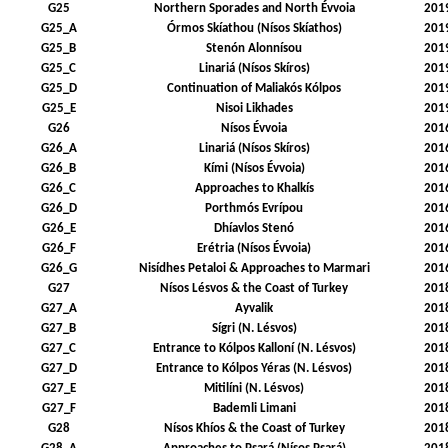
G25
Northern Sporades and North Évvoia
201
G25_A
Órmos Skíathou (Nísos Skíathos)
201
G25_B
Stenón Alonnísou
201
G25_C
Linariá (Nísos Skíros)
201
G25_D
Continuation of Maliakós Kólpos
201
G25_E
Nisoi Likhades
201
G26
Nísos Évvoia
201
G26_A
Linariá (Nísos Skíros)
201
G26_B
Kími (Nísos Évvoia)
201
G26_C
Approaches to Khalkís
201
G26_D
Porthmós Evrípou
201
G26_E
Dhíavlos Stenó
201
G26_F
Erétria (Nísos Évvoia)
201
G26_G
Nisídhes Petaloi & Approaches to Marmari
201
G27
Nísos Lésvos & the Coast of Turkey
201
G27_A
Ayvalik
201
G27_B
Sígri (N. Lésvos)
201
G27_C
Entrance to Kólpos Kalloní (N. Lésvos)
201
G27_D
Entrance to Kólpos Yéras (N. Lésvos)
201
G27_E
Mitilíni (N. Lésvos)
201
G27_F
Bademli Limani
201
G28
Nísos Khíos & the Coast of Turkey
201