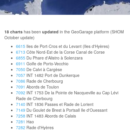
18
charts
has been
updated
in the GeoGarage platform (SHOM
October update)
6615
Iles de Port-Cros et du Levant (Iles d'Hyères)
6713
Côte Nord-Est de la Corse Canal de Corse
6855
Du Phare d'Alistro à Solenzara
6911
Golfe de Porto-Vecchio
7050
De Calvi à Cargèse
7057
INT 1482 Port de Dunkerque
7086
Rade de Cherbourg
7091
Abords de Toulon
7092
INT 1753 De la Pointe de Nacqueville au Cap Lévi
Rade de Cherbourg
7140
INT 1836 Passes et Rade de Lorient
7149
Du Goulet de Brest à Portsall Ile d'Ouessant
7258
INT 1483 Abords de Calais
7281
Hao
7282
Rade d'Hyères