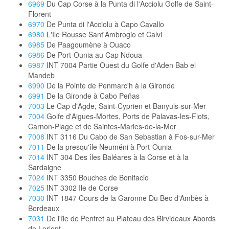
6969
Du Cap Corse à la Punta di l'Acciolu Golfe de Saint-
Florent
6970
De Punta di l'Acciolu à Capo Cavallo
6980
L'Ile Rousse Sant'Ambrogio et Calvi
6985
De Paagoumène à Ouaco
6986
De Port-Ounia au Cap Ndoua
6987
INT 7004 Partie Ouest du Golfe d'Aden Bab el
Mandeb
6990
De la Pointe de Penmarc'h à la Gironde
6991
De la Gironde à Cabo Peñas
7003
Le Cap d'Agde, Saint-Cyprien et Banyuls-sur-Mer
7004
Golfe d'Aigues-Mortes, Ports de Palavas-les-Flots,
Carnon-Plage et de Saintes-Maries-de-la-Mer
7008
INT 3116 Du Cabo de San Sebastian à Fos-sur-Mer
7011
De la presqu'île Neuméni à Port-Ounia
7014
INT 304 Des îles Baléares à la Corse et à la
Sardaigne
7024
INT 3350 Bouches de Bonifacio
7025
INT 3302 Ile de Corse
7030
INT 1847 Cours de la Garonne Du Bec d'Ambès à
Bordeaux
7031
De l'île de Penfret au Plateau des Birvideaux Abords
de Lorient