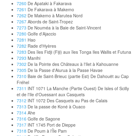
7260
De Apataki à Fakarava
7261
De Fakarava à Makemo
7262
De Makemo à Marutea Nord
7267
Abords de Saint-Tropez
7273
De Nouméa à la Baie de Saint-Vincent
7280
Golfe d'Ajaccio
7281
Hao
7282
Rade d'Hyères
7283
Des îles Fidji (Fiji) aux îles Tonga Iles Wallis et Futuna
7293
Manihi
7302
De la Pointe des Châteaux à l'Ilet à Kahouanne
7305
De la Passe d'Aiurua à la Passe Havae
7310
Baie de Saint-Brieuc (partie Est) De Dahouët au Cap
Fréhel
7311
INT 1071 La Manche (Partie Ouest) De Isles of Scilly
et de l'Ile d'Ouessant aux Casquets
7312
INT 1072 Des Casquets au Pas de Calais
7313
De la passe de Koné à Ouaco
7314
Ahe
7316
Golfe de Sagone
7317
INT 1745 Port de Dieppe
7318
De Poum à l'Île Pam