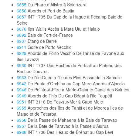
6855
Du Phare d'Alistro à Solenzara
6856
Abords et Port de Bastia
6857
INT 1705 Du Cap de la Hague à Fécamp Baie de
Seine
6876
Iles Wallis Accès à Mata Utu et Halalo
6892
Baie de Fort-de-France
6907
Etang de Berre
6911
Golfe de Porto-Vecchio
6929
Abords de Porto-Vecchio De l'anse de Favone aux
îles Lavezzi
6930
INT 1707 Des Roches de Portsall au Plateau des
Roches Douvres
6933
De l'île Ouen à l'île des Pins Passe de la Sarcelle
6942
De Punta d'Orchina au Cap Muro Abords d'Ajaccio
6948
De Pointe-à-Pitre à Marie-Galante Canal des Saintes
6949
Abords de Thio Du Cap Bégat à l'île Toupéti
6951
INT 3118 De Fos-sur-Mer à Capo Mele
6955
Approches des îles de Tahiti et de Moorea Iles de
Maiao et de Tetiaroa
6956
De la Passe de Mahaena à la Baie de Taravao
6957
De la Baie de Taravao à la Passe d'Aiurua
6966
INT 1706 Des Héaux-de-Bréhat au Cap Lévi