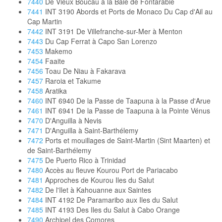
7440
De Vieux Boucau à la Baie de Fontarabie
7441
INT 3190 Abords et Ports de Monaco Du Cap d'Ail au
Cap Martin
7442
INT 3191 De Villefranche-sur-Mer à Menton
7443
Du Cap Ferrat à Capo San Lorenzo
7453
Makemo
7454
Faaite
7456
Toau De Niau à Fakarava
7457
Raroia et Takume
7458
Aratika
7460
INT 6940 De la Passe de Taapuna à la Passe d'Arue
7461
INT 6941 De la Passe de Taapuna à la Pointe Vénus
7470
D'Anguilla à Nevis
7471
D'Anguilla à Saint-Barthélemy
7472
Ports et mouillages de Saint-Martin (Sint Maarten) et
de Saint-Barthélemy
7475
De Puerto Rico à Trinidad
7480
Accès au fleuve Kourou Port de Pariacabo
7481
Approches de Kourou Iles du Salut
7482
De l'Ilet à Kahouanne aux Saintes
7484
INT 4192 De Paramaribo aux Iles du Salut
7485
INT 4193 Des Iles du Salut à Cabo Orange
7490
Archipel des Comores