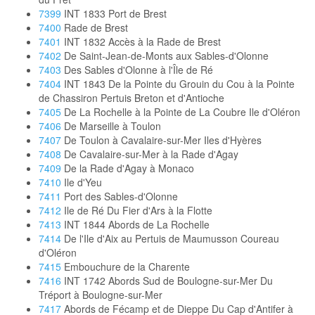
7399
INT 1833 Port de Brest
7400
Rade de Brest
7401
INT 1832 Accès à la Rade de Brest
7402
De Saint-Jean-de-Monts aux Sables-d'Olonne
7403
Des Sables d'Olonne à l'Île de Ré
7404
INT 1843 De la Pointe du Grouin du Cou à la Pointe
de Chassiron Pertuis Breton et d'Antioche
7405
De La Rochelle à la Pointe de La Coubre Ile d'Oléron
7406
De Marseille à Toulon
7407
De Toulon à Cavalaire-sur-Mer Iles d'Hyères
7408
De Cavalaire-sur-Mer à la Rade d'Agay
7409
De la Rade d'Agay à Monaco
7410
Ile d'Yeu
7411
Port des Sables-d'Olonne
7412
Ile de Ré Du Fier d'Ars à la Flotte
7413
INT 1844 Abords de La Rochelle
7414
De l'Ile d'Aix au Pertuis de Maumusson Coureau
d'Oléron
7415
Embouchure de la Charente
7416
INT 1742 Abords Sud de Boulogne-sur-Mer Du
Tréport à Boulogne-sur-Mer
7417
Abords de Fécamp et de Dieppe Du Cap d'Antifer à