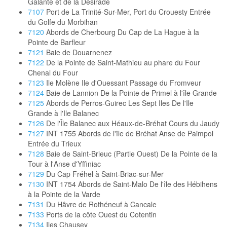
Galante et de la Désirade
7107
Port de La Trinité-Sur-Mer, Port du Crouesty Entrée
du Golfe du Morbihan
7120
Abords de Cherbourg Du Cap de La Hague à la
Pointe de Barfleur
7121
Baie de Douarnenez
7122
De la Pointe de Saint-Mathieu au phare du Four
Chenal du Four
7123
Ile Molène Ile d'Ouessant Passage du Fromveur
7124
Baie de Lannion De la Pointe de Primel à l'île Grande
7125
Abords de Perros-Guirec Les Sept Iles De l'Ile
Grande à l'Ile Balanec
7126
De l'Île Balanec aux Héaux-de-Bréhat Cours du Jaudy
7127
INT 1755 Abords de l'île de Bréhat Anse de Paimpol
Entrée du Trieux
7128
Baie de Saint-Brieuc (Partie Ouest) De la Pointe de la
Tour à l'Anse d'Yffiniac
7129
Du Cap Fréhel à Saint-Briac-sur-Mer
7130
INT 1754 Abords de Saint-Malo De l'île des Hébihens
à la Pointe de la Varde
7131
Du Hâvre de Rothéneuf à Cancale
7133
Ports de la côte Ouest du Cotentin
7134
Iles Chausey