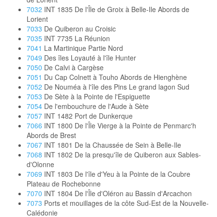
7032
INT 1835 De l'Île de Groix à Belle-Ile Abords de
Lorient
7033
De Quiberon au Croisic
7035
INT 7735 La Réunion
7041
La Martinique Partie Nord
7049
Des îles Loyauté à l'île Hunter
7050
De Calvi à Cargèse
7051
Du Cap Colnett à Touho Abords de Hienghène
7052
De Nouméa à l'île des Pins Le grand lagon Sud
7053
De Sète à la Pointe de l'Espiguette
7054
De l'embouchure de l'Aude à Sète
7057
INT 1482 Port de Dunkerque
7066
INT 1800 De l'Île Vierge à la Pointe de Penmarc'h
Abords de Brest
7067
INT 1801 De la Chaussée de Sein à Belle-Ile
7068
INT 1802 De la presqu'île de Quiberon aux Sables-
d'Olonne
7069
INT 1803 De l'île d'Yeu à la Pointe de la Coubre
Plateau de Rochebonne
7070
INT 1804 De l'Île d'Oléron au Bassin d'Arcachon
7073
Ports et mouillages de la côte Sud-Est de la Nouvelle-
Calédonie