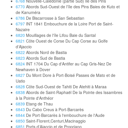
6768
Nouvelle-Calédonie (partie Sud) Ile des Pins
6770
Abords Sud-Ouest de l'île des Pins Baies de Kuto et
de Kanuméra
6786
De Biscarrosse à San Sebastian
6797
INT 1841 Embouchure de la Loire Port de Saint-
Nazaire
6820
Mouillages de l'île Lifou Baie du Santal
6821
Côte Ouest de Corse Du Cap Corse au Golfe
d'Ajaccio
6822
Abords Nord de Bastia
6823
Abords Sud de Bastia
6824
INT 1704 Du Cap d'Antifer au Cap Gris-Nez De
Newhaven à Dover
6827
Du Mont Dore à Port-Boisé Passes de Mato et de
Uatio
6828
Côte Sud-Ouest de Tahiti De Atehiti à Maraa
6838
Abords de Saint-Raphaël De la Pointe des Issambres
à la Pointe d'Anthéor
6839
Etang de Thau
6843
Du Cabo Creus à Port-Barcarès
6844
De Port-Barcarès à l'embouchure de l'Aude
6850
Saint-Florent,Centuri,Macinaggio
6851
Ports d'Ajaccio et de Propriano