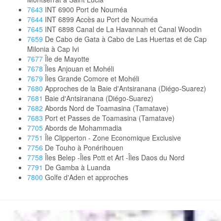
7643
INT 6900 Port de Nouméa
7644
INT 6899 Accès au Port de Nouméa
7645
INT 6898 Canal de La Havannah et Canal Woodin
7659
De Cabo de Gata à Cabo de Las Huertas et de Cap
Milonia à Cap Ivi
7677
Île de Mayotte
7678
Îles Anjouan et Mohéli
7679
Îles Grande Comore et Mohéli
7680
Approches de la Baie d'Antsiranana (Diégo-Suarez)
7681
Baie d'Antsiranana (Diégo-Suarez)
7682
Abords Nord de Toamasina (Tamatave)
7683
Port et Passes de Toamasina (Tamatave)
7705
Abords de Mohammadia
7751
Île Clipperton - Zone Economique Exclusive
7756
De Touho à Ponérihouen
7758
Îles Belep -Îles Pott et Art -Îles Daos du Nord
7791
De Gamba à Luanda
7800
Golfe d'Aden et approches