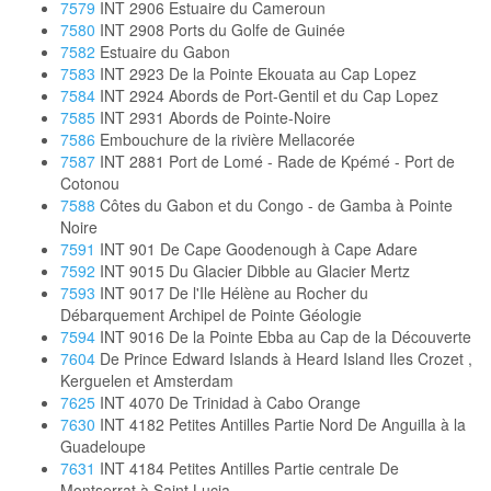
7579
INT 2906 Estuaire du Cameroun
7580
INT 2908 Ports du Golfe de Guinée
7582
Estuaire du Gabon
7583
INT 2923 De la Pointe Ekouata au Cap Lopez
7584
INT 2924 Abords de Port-Gentil et du Cap Lopez
7585
INT 2931 Abords de Pointe-Noire
7586
Embouchure de la rivière Mellacorée
7587
INT 2881 Port de Lomé - Rade de Kpémé - Port de
Cotonou
7588
Côtes du Gabon et du Congo - de Gamba à Pointe
Noire
7591
INT 901 De Cape Goodenough à Cape Adare
7592
INT 9015 Du Glacier Dibble au Glacier Mertz
7593
INT 9017 De l'Ile Hélène au Rocher du
Débarquement Archipel de Pointe Géologie
7594
INT 9016 De la Pointe Ebba au Cap de la Découverte
7604
De Prince Edward Islands à Heard Island Iles Crozet ,
Kerguelen et Amsterdam
7625
INT 4070 De Trinidad à Cabo Orange
7630
INT 4182 Petites Antilles Partie Nord De Anguilla à la
Guadeloupe
7631
INT 4184 Petites Antilles Partie centrale De
Montserrat à Saint Lucia