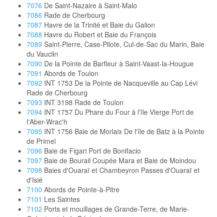
7076
De Saint-Nazaire à Saint-Malo
7086
Rade de Cherbourg
7087
Havre de la Trinité et Baie du Galion
7088
Havre du Robert et Baie du François
7089
Saint-Pierre, Case-Pilote, Cul-de-Sac du Marin, Baie
du Vauclin
7090
De la Pointe de Barfleur à Saint-Vaast-la-Hougue
7091
Abords de Toulon
7092
INT 1753 De la Pointe de Nacqueville au Cap Lévi
Rade de Cherbourg
7093
INT 3198 Rade de Toulon
7094
INT 1757 Du Phare du Four à l'île Vierge Port de
l'Aber-Wrac'h
7095
INT 1756 Baie de Morlaix De l'île de Batz à la Pointe
de Primel
7096
Baie de Figari Port de Bonifacio
7097
Baie de Bourail Coupée Mara et Baie de Moindou
7098
Baies d'Ouaraï et Chambeyron Passes d'Ouaraï et
d'Isié
7100
Abords de Pointe-à-Pitre
7101
Les Saintes
7102
Ports et mouillages de Grande-Terre, de Marie-