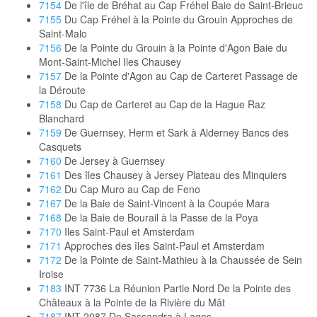
7154
De l'île de Bréhat au Cap Fréhel Baie de Saint-Brieuc
7155
Du Cap Fréhel à la Pointe du Grouin Approches de
Saint-Malo
7156
De la Pointe du Grouin à la Pointe d'Agon Baie du
Mont-Saint-Michel Iles Chausey
7157
De la Pointe d'Agon au Cap de Carteret Passage de
la Déroute
7158
Du Cap de Carteret au Cap de la Hague Raz
Blanchard
7159
De Guernsey, Herm et Sark à Alderney Bancs des
Casquets
7160
De Jersey à Guernsey
7161
Des îles Chausey à Jersey Plateau des Minquiers
7162
Du Cap Muro au Cap de Feno
7167
De la Baie de Saint-Vincent à la Coupée Mara
7168
De la Baie de Bourail à la Passe de la Poya
7170
Iles Saint-Paul et Amsterdam
7171
Approches des îles Saint-Paul et Amsterdam
7172
De la Pointe de Saint-Mathieu à la Chaussée de Sein
Iroise
7183
INT 7736 La Réunion Partie Nord De la Pointe des
Châteaux à la Pointe de la Rivière du Mât
7187
INT 2087 De Sassandra à Lagos