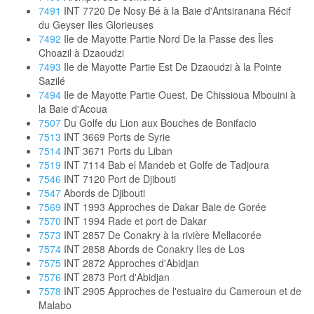
7491
INT 7720 De Nosy Bé à la Baie d'Antsiranana Récif
du Geyser Iles Glorieuses
7492
Ile de Mayotte Partie Nord De la Passe des Îles
Choazil à Dzaoudzi
7493
Ile de Mayotte Partie Est De Dzaoudzi à la Pointe
Sazilé
7494
Ile de Mayotte Partie Ouest, De Chissioua Mbouini à
la Baie d'Acoua
7507
Du Golfe du Lion aux Bouches de Bonifacio
7513
INT 3669 Ports de Syrie
7514
INT 3671 Ports du Liban
7519
INT 7114 Bab el Mandeb et Golfe de Tadjoura
7546
INT 7120 Port de Djibouti
7547
Abords de Djibouti
7569
INT 1993 Approches de Dakar Baie de Gorée
7570
INT 1994 Rade et port de Dakar
7573
INT 2857 De Conakry à la rivière Mellacorée
7574
INT 2858 Abords de Conakry Iles de Los
7575
INT 2872 Approches d'Abidjan
7576
INT 2873 Port d'Abidjan
7578
INT 2905 Approches de l'estuaire du Cameroun et de
Malabo