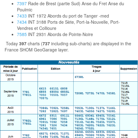
7397
Rade de Brest (partie Sud) Anse du Fret Anse du
Poulmic
7433
INT 1972 Abords du port de Tanger -med
7434
INT 3188 Ports de Sète, Port-la-Nouvelle, Port-
Vendres et Collioure
7585
INT 2931 Abords de Pointe-Noire
Today
397
charts (
737
including sub-charts) are displayed in the
France SHOM GeoGarage layer.
Note : The SHOM produces official nautical charts to aid safe
navigation in France waters and certain areas of Africa,
Antarctica, West Indies and the South-West Pacific.
Using charts safely involves keeping them up-to-date using
Notices to Mariners
Mariners are requested to advise the French Hydrographic
Authority at
SHOM
of the discovery of new or suspected dangers
to navigation, or shortcomings in charts or publications