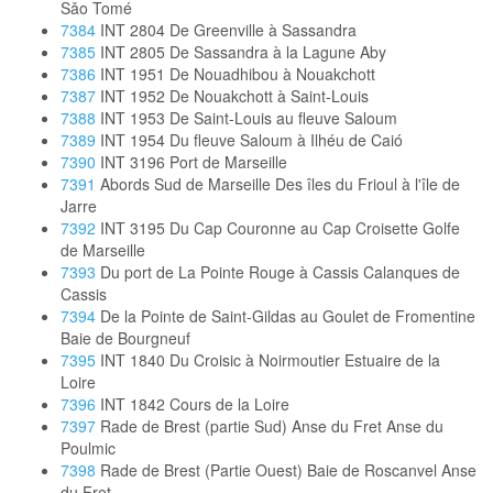
Sǎo Tomé
7384
INT 2804 De Greenville à Sassandra
7385
INT 2805 De Sassandra à la Lagune Aby
7386
INT 1951 De Nouadhibou à Nouakchott
7387
INT 1952 De Nouakchott à Saint-Louis
7388
INT 1953 De Saint-Louis au fleuve Saloum
7389
INT 1954 Du fleuve Saloum à Ilhéu de Caió
7390
INT 3196 Port de Marseille
7391
Abords Sud de Marseille Des îles du Frioul à l'île de
Jarre
7392
INT 3195 Du Cap Couronne au Cap Croisette Golfe
de Marseille
7393
Du port de La Pointe Rouge à Cassis Calanques de
Cassis
7394
De la Pointe de Saint-Gildas au Goulet de Fromentine
Baie de Bourgneuf
7395
INT 1840 Du Croisic à Noirmoutier Estuaire de la
Loire
7396
INT 1842 Cours de la Loire
7397
Rade de Brest (partie Sud) Anse du Fret Anse du
Poulmic
7398
Rade de Brest (Partie Ouest) Baie de Roscanvel Anse
du Fret