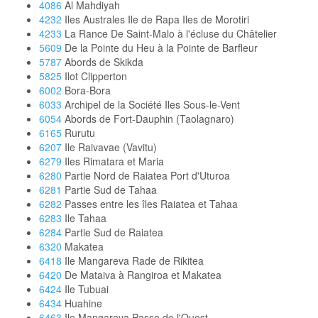
4086
Al Mahdiyah
4232
Iles Australes Ile de Rapa Iles de Morotiri
4233
La Rance De Saint-Malo à l'écluse du Châtelier
5609
De la Pointe du Heu à la Pointe de Barfleur
5787
Abords de Skikda
5825
Ilot Clipperton
6002
Bora-Bora
6033
Archipel de la Société Iles Sous-le-Vent
6054
Abords de Fort-Dauphin (Taolagnaro)
6165
Rurutu
6207
Ile Raivavae (Vavitu)
6279
Iles Rimatara et Maria
6280
Partie Nord de Raiatea Port d'Uturoa
6281
Partie Sud de Tahaa
6282
Passes entre les îles Raiatea et Tahaa
6283
Ile Tahaa
6284
Partie Sud de Raiatea
6320
Makatea
6418
Ile Mangareva Rade de Rikitea
6420
De Mataiva à Rangiroa et Makatea
6424
Ile Tubuai
6434
Huahine
6463
Ile Mangareva Passe de l'Ouest