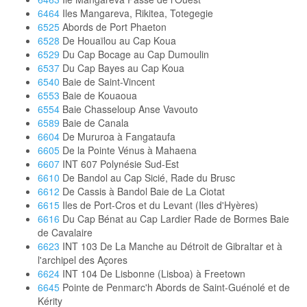
6464
Iles Mangareva, Rikitea, Totegegie
6525
Abords de Port Phaeton
6528
De Houaïlou au Cap Koua
6529
Du Cap Bocage au Cap Dumoulin
6537
Du Cap Bayes au Cap Koua
6540
Baie de Saint-Vincent
6553
Baie de Kouaoua
6554
Baie Chasseloup Anse Vavouto
6589
Baie de Canala
6604
De Mururoa à Fangataufa
6605
De la Pointe Vénus à Mahaena
6607
INT 607 Polynésie Sud-Est
6610
De Bandol au Cap Sicié, Rade du Brusc
6612
De Cassis à Bandol Baie de La Ciotat
6615
Iles de Port-Cros et du Levant (Iles d'Hyères)
6616
Du Cap Bénat au Cap Lardier Rade de Bormes Baie
de Cavalaire
6623
INT 103 De La Manche au Détroit de Gibraltar et à
l'archipel des Açores
6624
INT 104 De Lisbonne (Lisboa) à Freetown
6645
Pointe de Penmarc'h Abords de Saint-Guénolé et de
Kérity