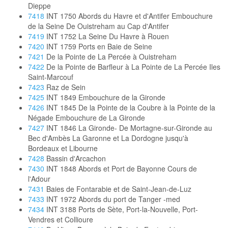
Dieppe
7418
INT 1750 Abords du Havre et d'Antifer Embouchure
de la Seine De Ouistreham au Cap d'Antifer
7419
INT 1752 La Seine Du Havre à Rouen
7420
INT 1759 Ports en Baie de Seine
7421
De la Pointe de La Percée à Ouistreham
7422
De la Pointe de Barfleur à La Pointe de La Percée Iles
Saint-Marcouf
7423
Raz de Sein
7425
INT 1849 Embouchure de la Gironde
7426
INT 1845 De la Pointe de la Coubre à la Pointe de la
Négade Embouchure de La Gironde
7427
INT 1846 La Gironde- De Mortagne-sur-Gironde au
Bec d'Ambès La Garonne et La Dordogne jusqu'à
Bordeaux et Libourne
7428
Bassin d'Arcachon
7430
INT 1848 Abords et Port de Bayonne Cours de
l'Adour
7431
Baies de Fontarabie et de Saint-Jean-de-Luz
7433
INT 1972 Abords du port de Tanger -med
7434
INT 3188 Ports de Sète, Port-la-Nouvelle, Port-
Vendres et Collioure