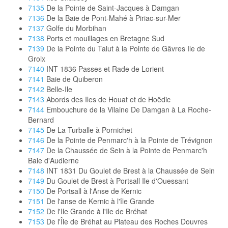
7135
De la Pointe de Saint-Jacques à Damgan
7136
De la Baie de Pont-Mahé à Piriac-sur-Mer
7137
Golfe du Morbihan
7138
Ports et mouillages en Bretagne Sud
7139
De la Pointe du Talut à la Pointe de Gâvres Ile de
Groix
7140
INT 1836 Passes et Rade de Lorient
7141
Baie de Quiberon
7142
Belle-Ile
7143
Abords des Iles de Houat et de Hoëdic
7144
Embouchure de la Vilaine De Damgan à La Roche-
Bernard
7145
De La Turballe à Pornichet
7146
De la Pointe de Penmarc'h à la Pointe de Trévignon
7147
De la Chaussée de Sein à la Pointe de Penmarc'h
Baie d'Audierne
7148
INT 1831 Du Goulet de Brest à la Chaussée de Sein
7149
Du Goulet de Brest à Portsall Ile d'Ouessant
7150
De Portsall à l'Anse de Kernic
7151
De l'anse de Kernic à l'île Grande
7152
De l'Ile Grande à l'Ile de Bréhat
7153
De l'Île de Bréhat au Plateau des Roches Douvres