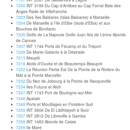
7200
INT 3199 Du Cap d'Antibes au Cap Ferrat Baie des
Anges Rade de Villefranche
7203
Des îles Baléares (Islas Baleares) à Marseille
7204
De Marseille à l'île d'Elbe (Isola d'Elba) et aux
Bouches de Bonifacio
7205
Golfe de La Napoule Golfe Juan Iles de Lérins Abords
de Cannes
7207
INT 1744 Ports de Fécamp et du Tréport
7208
De Marie-Galante à la Désirade
7213
Maupiti
7218
Atolls d'Ouvéa et de Beautemps-Beaupré
7222
La Réunion Partie Est De la Pointe de la Rivière du
Mât à la Pointe Marcellin
7232
Du Nez de Jobourg à la Pointe de Nacqueville
7234
Iles Futuna et Alofi
7247
INT 1743 Port de Boulogne-sur-Mer
7248
Apataki
7249
Ports et Mouillages en Finistère Sud
7255
INT 3606 De El Lādhiqiyeh à Soûr
7257
INT 2812 De Libreville à Gamba
7258
INT 1483 Abords de Calais
7259
Ile Maré