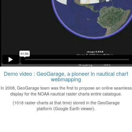
Demo video :
GeoGarage, a pioneer in nautical chart
webmapping
In 2008, GeoGarage team was the first to propose an online seamless
display for the NOAA nautical raster charts entire catalogue.
(1018 raster charts at that time) stored in the GeoGarage
platform (Google Earth viewer).