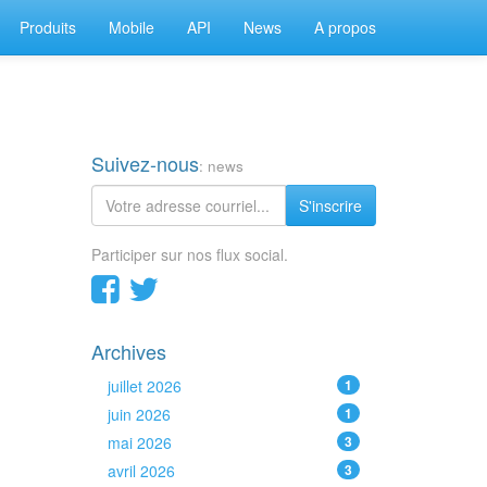
Produits
Mobile
API
News
A propos
Suivez-nous
: news
S'inscrire
Participer sur nos flux social.
Archives
juillet 2026
1
juin 2026
1
mai 2026
3
avril 2026
3